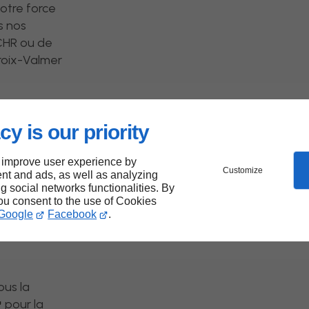
Notre force
s nos
 CHR ou de
roix-Valmer
cy is our priority
 improve user experience by
r un
Customize
nt and ads, as well as analyzing
ng social networks functionalities. By
 La
you consent to the use of Cookies
Google
Facebook
.
ous la
pour la