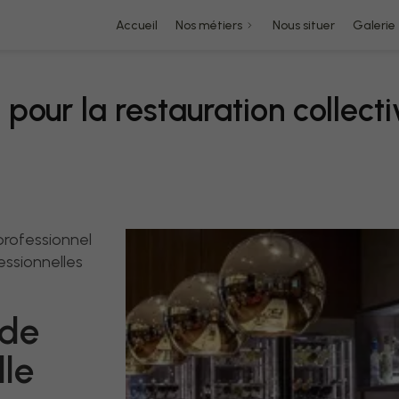
Accueil
Nos métiers
Nous situer
Galerie
 pour la restauration collec
professionnel
fessionnelles
 de
lle