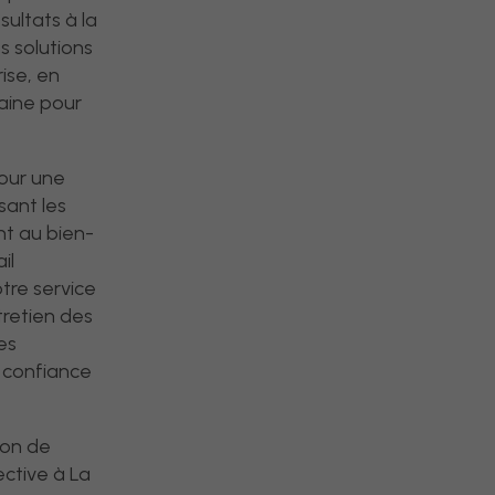
sultats à la
s solutions
ise, en
aine pour
pour une
sant les
nt au bien-
il
tre service
tretien des
es
 confiance
ion de
ective à La