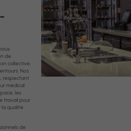
-
 nous
ion de
on collective.
lentours. Nos
s, respectant
ur médical.
pace, les
e travail pour
 la qualité
sionnels de