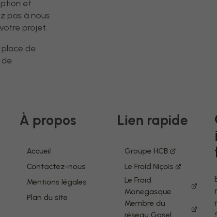
ption et
itez pas à nous
otre projet.
 place de
n de
À propos
Lien rapide
Accueil
Groupe HCB
Contactez-nous
Le Froid Niçois
Le Froid
Mentions légales
Monegasque
Plan du site
Membre du
réseau Gasel