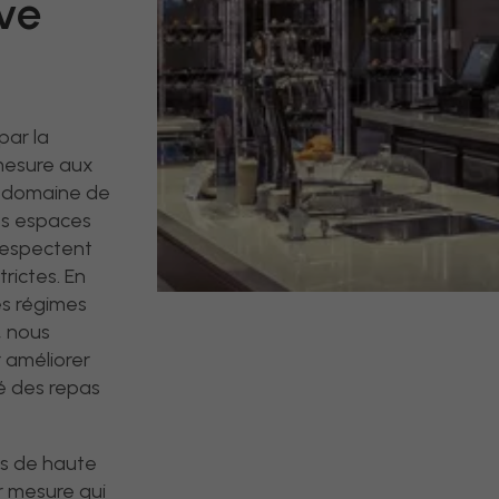
ive
par la
mesure aux
le domaine de
des espaces
 respectent
trictes. En
es régimes
l, nous
 améliorer
té des repas
ls de haute
r mesure qui