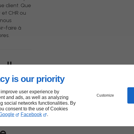
e client. Que
et CHR ou
 nous
r-faire à
bres.
elles
cy is our priority
bres :
 improve user experience by
Customize
nt and ads, as well as analyzing
esure
ng social networks functionalities. By
you consent to the use of Cookies
Google
Facebook
.
on
te