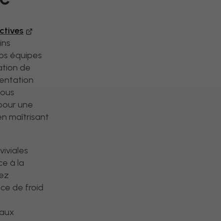
ectives
ins
Nos équipes
ation de
mentation
Nous
pour une
en maîtrisant
viviales
ce à la
tez
ce de froid
 aux